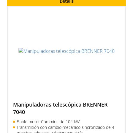
Details
horquillas para palés, cuchara multifuncional 6 en 1
(opcional)
Fiable, sencilla, de calidad
Pluma telescópica de 7 m
Manipuladoras telescópica BRENNER
7040
Fiable motor Cummins de 104 kW
Transmisión con cambio mecánico sincronizado de 4
marchas adelante y 4 marchas atrás