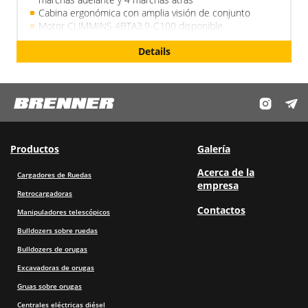
Cabina ergonómica con amplia visión de conjunto
Motor CUMMINS 4BTA3.9-C100 disponible
Aire acondicionado en cabina, martillo hidráulico,
Details
horquillas para palés, cuchara multifuncional 6 en 1
(opcional)
Fiable, sencilla, de calidad
Pluma telescópica de 18 m
Productos
Galería
Acerca de la
Cargadores de Ruedas
empresa
Retrocargadoras
Contactos
Manipuladores telescópicos
Bulldozers sobre ruedas
Bulldozers de orugas
Excavadoras de orugas
Gruas sobre orugas
Centrales eléctricas diésel