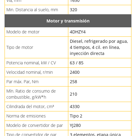
Vía, mm
1650
Min. Distancia al suelo, mm
320
Motor y transmisión
Modelo de motor
4DHZY4
Diesel, refrigerado por agua,
Tipo de motor
4 tiempos, 4 cil. en línea,
inyección directa
Potencia nominal, kW / CV
63 / 85
Velocidad nominal, r/min
2400
Par máx. Par, Nm
258
Mín. Ratio de consumo de
210
combustible, g/kW*h
Cilindrada del motor, cm³
4330
Norma de emisiones
Tipo 2
Modelo de convertidor de par
YJ280
Tipo de convertidor de par
3 elementos, etapa única