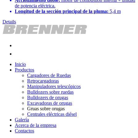
Accionamiento doble:
motor de combustión interna + unidad
de potencia eléctrica.
Longitud de la sección principal de la pluma:
5,4 m
Details
Inicio
Productos
Cargadores de Ruedas
Retrocargadoras
Manipuladores telescópicos
Bulldozers sobre ruedas
Bulldozers de orugas
Excavadoras de orugas
Gruas sobre orugas
Centrales eléctricas diésel
Galería
Acerca de la empresa
Contactos