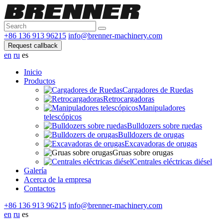
+86 136 913 96215
info@brenner-machinery.com
Request callback
en
ru
es
Inicio
Productos
Cargadores de Ruedas
Retrocargadoras
Manipuladores
telescópicos
Bulldozers sobre ruedas
Bulldozers de orugas
Excavadoras de orugas
Gruas sobre orugas
Centrales eléctricas diésel
Galería
Acerca de la empresa
Contactos
+86 136 913 96215
info@brenner-machinery.com
en
ru
es