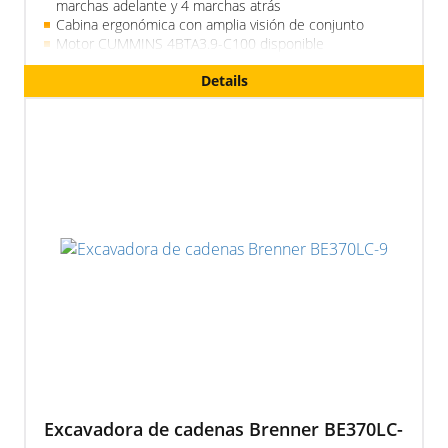
marchas adelante y 4 marchas atrás
Cabina ergonómica con amplia visión de conjunto
Motor CUMMINS 4BTA3.9-C100 disponible
Aire acondicionado en cabina, martillo hidráulico,
Details
horquillas para palés, cuchara multifuncional 6 en 1
(opcional)
Fiable, sencilla, de calidad
Pluma telescópica de 18 m
Excavadora de cadenas Brenner BE370LC-