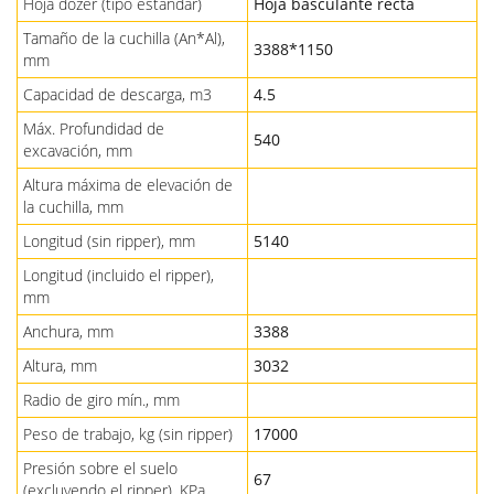
Hoja dózer (tipo estándar)
Hoja basculante recta
Tamaño de la cuchilla (An*Al),
3388*1150
mm
Capacidad de descarga, m3
4.5
Máx. Profundidad de
540
excavación, mm
Altura máxima de elevación de
la cuchilla, mm
Longitud (sin ripper), mm
5140
Longitud (incluido el ripper),
mm
Anchura, mm
3388
Altura, mm
3032
Radio de giro mín., mm
Peso de trabajo, kg (sin ripper)
17000
Presión sobre el suelo
67
(excluyendo el ripper), KPa