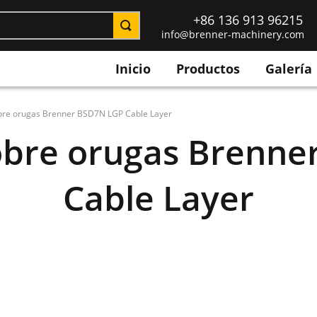
+86 136 913 96215
info@brenner-machinery.com
Inicio
Productos
Galería
bre orugas Brenner BSD7N LGP Cable Layer
obre orugas Brenn
Cable Layer