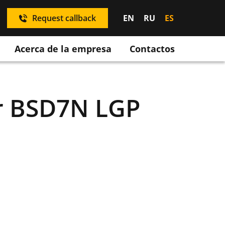
Request callback
EN
RU
ES
Acerca de la empresa
Contactos
er BSD7N LGP