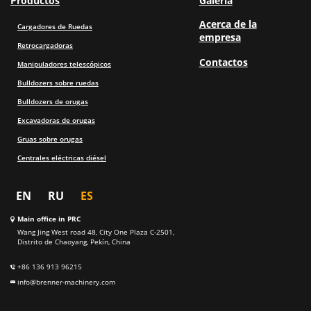
Productos
Galería
Acerca de la
Cargadores de Ruedas
empresa
Retrocargadoras
Contactos
Manipuladores telescópicos
Bulldozers sobre ruedas
Bulldozers de orugas
Excavadoras de orugas
Gruas sobre orugas
Centrales eléctricas diésel
EN
RU
ES
Main office in PRC
Wang Jing West road 48, City One Plaza C-2501,
Distrito de Chaoyang, Pekín, China
+86 136 913 96215
info@brenner-machinery.com